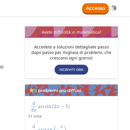

Accesso
Avete difficoltà in matematica?
Accedete a soluzioni dettagliate passo
dopo passo per migliaia di problemi, che
crescono ogni giorno!
si
ISCRIVITI ORA
I problemi più diffusi

d
\frac{d}{dx}\arcsin\left(2x-5\right
a
r
c
s
i
n
(
2
−
5
)
x
d
x
51 viste
d
x
\frac{d}{dx}\arctan\left(-\frac{x}{
a
r
c
t
a
n
−