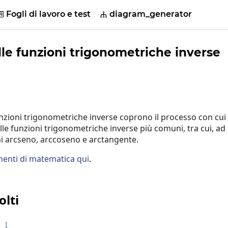
Fogli di lavoro e test
diagram_generator


lle funzioni trigonometriche inverse
unzioni trigonometriche inverse coprono il processo con cui 
elle funzioni trigonometriche inverse più comuni, tra cui, ad
ni arcseno, arccoseno e arctangente.
enti di matematica qui
.
olti
1
c{d}{dx}arctanx=\frac{1}{1+x^2}