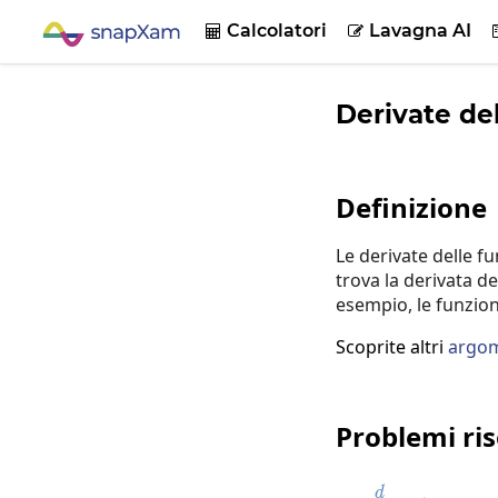
Calcolatori
Lavagna AI


Derivate de
Definizione
Le derivate delle f
trova la derivata d
esempio, le funzio
Scoprite altri
argom
Problemi ris
d
\fra