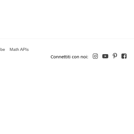
ube
Math APIs




Connettiti con noi: