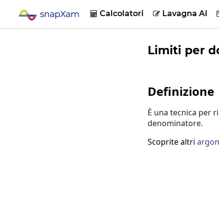
Calcolatori
Lavagna AI


Limiti per d
Definizione
È una tecnica per r
denominatore.
Scoprite altri
argom