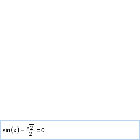
√
2
(
)
sin
x
−
=
0
2