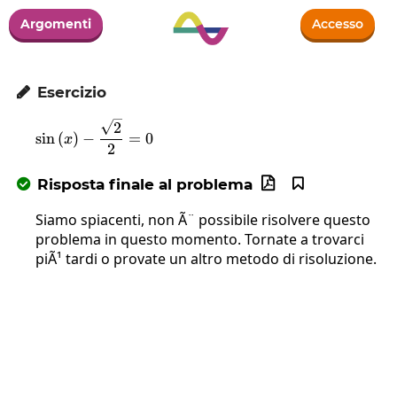
Argomenti
Accesso
Esercizio

\sin\left(x\right)-\frac{\sqrt{2}}{2}=0
2
s
i
n
(
)
−
=
0
x
2
Risposta finale al problema



Siamo spiacenti, non Ã¨ possibile risolvere questo
problema in questo momento. Tornate a trovarci
piÃ¹ tardi o provate un altro metodo di risoluzione.