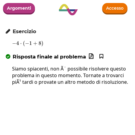
Argomenti
Accesso
Esercizio

−
4
⋅
(
−
-4\cdot\left(-1+8\right)
1
+
8
)
Risposta finale al problema



Siamo spiacenti, non Ã¨ possibile risolvere questo
problema in questo momento. Tornate a trovarci
piÃ¹ tardi o provate un altro metodo di risoluzione.