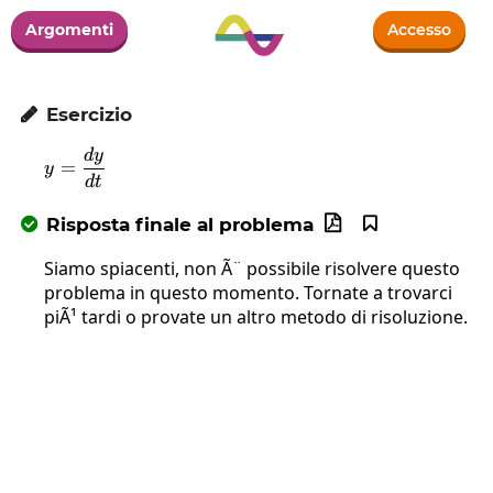
Argomenti
Accesso
Esercizio

d
y
y=\frac{dy}{dt}
=
y
d
t
Risposta finale al problema



Siamo spiacenti, non Ã¨ possibile risolvere questo
problema in questo momento. Tornate a trovarci
piÃ¹ tardi o provate un altro metodo di risoluzione.