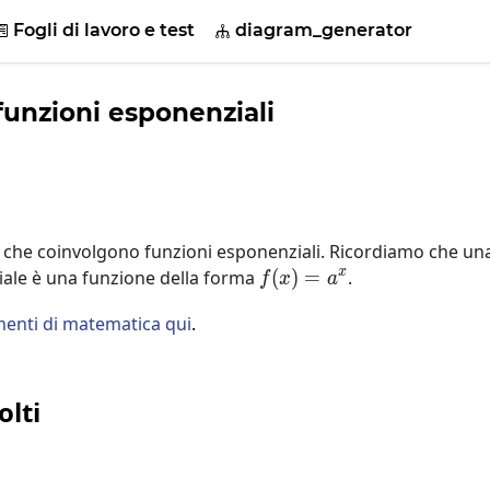
Fogli di lavoro e test
diagram_generator


 funzioni esponenziali
ali che coinvolgono funzioni esponenziali. Ricordiamo che un
x
ale è una funzione della forma
(
)
f(x)=a^x
=
.
f
x
a
enti di matematica qui
.
olti