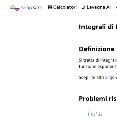
Calcolatori
Lavagna AI


Integrali di
Definizione
Si tratta di integr
funzione esponenzi
Scoprite altri
argom
Problemi ris
\int6e^xdx
∫
6
x
e
d
x