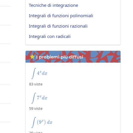
Tecniche di integrazione
Integrali di funzioni polinomiali
Integrali di funzioni razionali
Integrali con radicali
I problemi più diffusi

\int4^xdx
∫
4
x
d
x
83 viste
\int7^xdx
∫
7
x
d
x
59 viste
\int\left(9^x\right)dx
∫
(
9
)
x
d
x
29 viste