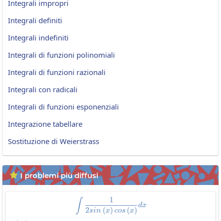
Integrali impropri
Integrali definiti
Integrali indefiniti
Integrali di funzioni polinomiali
Integrali di funzioni razionali
Integrali con radicali
Integrali di funzioni esponenziali
Integrazione tabellare
Sostituzione di Weierstrass
I problemi più diffusi

1
\int\frac{1}{2sin\left(x\right)c
∫
d
x
2
(
)
(
)
s
i
n
x
c
o
s
x